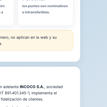
ión
los puntos son nominativos
 a
e intransferibles.
nero, no aplican en la web y su
a.
en adelante
INCOCO S.A.
, sociedad
NIT 891.401.345-1, implementa el
idelización de clientes.